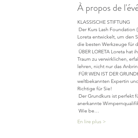
À propos de l'é
KLASSISCHE STIFTUNG
 Der Kurs Lash Foundation (Classic) wurde vor fünf Jahren von der internationalen Jurorin und Wimpernkünstlerin 
Loreta entwickelt, um den 
die besten Werkzeuge für d
 ÜBER LORETA Loreta hat ihre Karriere darauf ausgerichtet, Studenten auf der ganzen Welt dabei zu helfen, ihren 
Traum zu verwirklichen, erf
lehren, nicht nur das Anbr
 FÜR WEN IST DER GRUNDKURS?   Wenn Sie es ernst meinen, die Kunst der Wimpernverlängerung von einer 
weltbekannten Expertin und 
Richtige für Sie!
 Der Grundkurs ist perfekt für Anfänger oder angehende Wimperndesigner, die die tiefgreifendste Ausbildung und 
anerkannte Wimpernqualifika
 Wie be…
En lire plus >