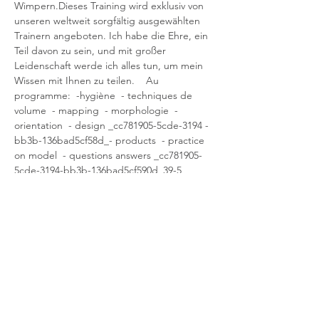
Wimpern.Dieses Training wird exklusiv von 
unseren weltweit sorgfältig ausgewählten 
Trainern angeboten. Ich habe die Ehre, ein 
Teil davon zu sein, und mit großer 
Leidenschaft werde ich alles tun, um mein 
Wissen mit Ihnen zu teilen.    Au 
programme:  -hygiène  - techniques de 
volume  - mapping  - morphologie  - 
orientation  - design _cc781905-5cde-3194 -
bb3b-136bad5cf58d_- products  - practice 
on model  - questions answers _cc781905-
5cde-3194-bb3b-136bad5cf590d_39-5 
international certificate delivery -bb3b-
136bad5cf58d__cc781905- 5cde-3194-bb3b-
136bad5cf58d_  Ich freue mich, Ihnen die 
Schlüssel beizubringen, die Ihr Niveau im 
Bereich der Wimpernkunst 
weiterentwickeln werden.