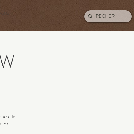
NOUS
OW
nue à la
 les