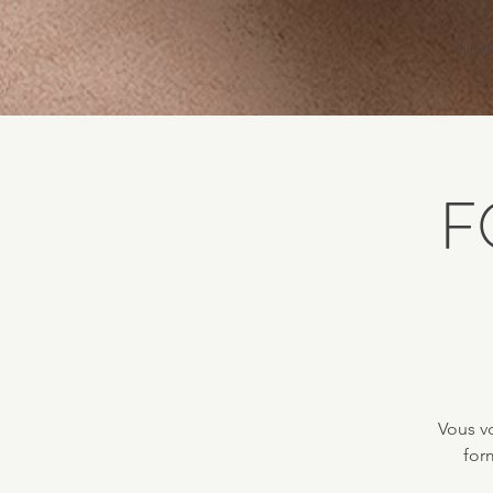
HOM
F
Vous vo
for