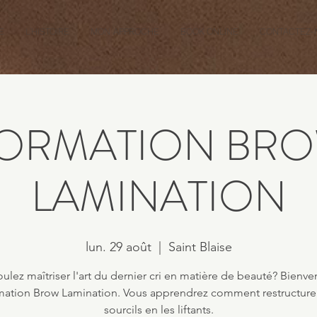
E
L'HISTOIRE
MON APPROCHE
BOOK ONLINE
CONTACTEZ-
ORMATION BR
LAMINATION
lun. 29 août
  |  
Saint Blaise
ulez maîtriser l'art du dernier cri en matière de beauté? Bienve
mation Brow Lamination. Vous apprendrez comment restructurer
sourcils en les liftants.