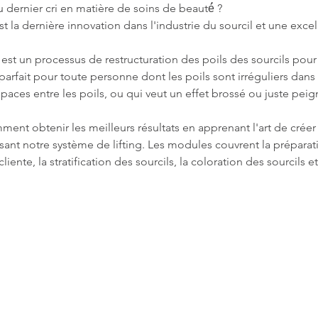
u dernier cri en matière de soins de beauté́ ?
t la dernière innovation dans l'industrie du sourcil et une excel
ls est un processus de restructuration des poils des sourcils pour
parfait pour toute personne dont les poils sont irréguliers dans 
paces entre les poils, ou qui veut un effet brossé ou juste peigne
nt obtenir les meilleurs résultats en apprenant l'art de créer
isant notre système de lifting. Les modules couvrent la préparati
ente, la stratification des sourcils, la coloration des sourcils et 