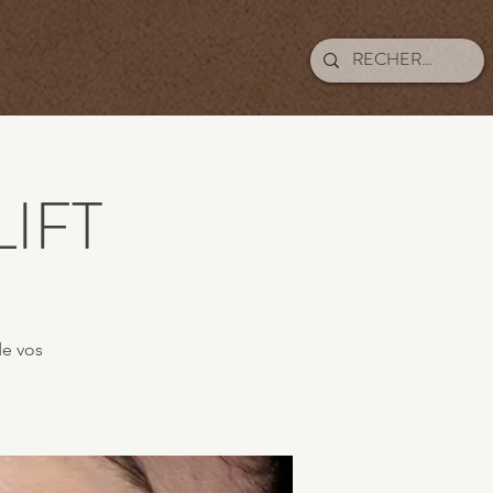
NOUS
IFT
de vos