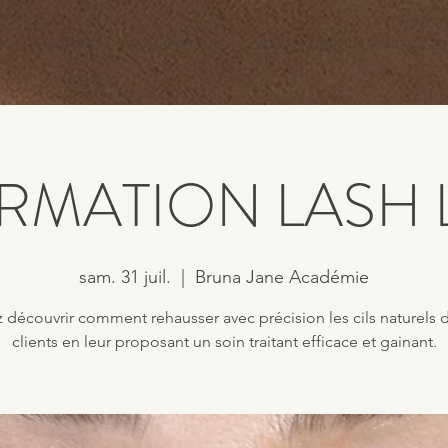
E
L'HISTOIRE
MON APPROCHE
BOOK ONLINE
CONTACTEZ-
RMATION LASH L
sam. 31 juil.
  |  
Bruna Jane Académie
 découvrir comment rehausser avec précision les cils naturels 
clients en leur proposant un soin traitant efficace et gainant.