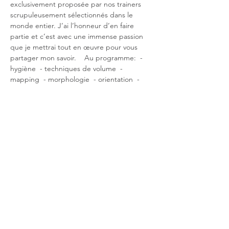
exclusivement proposée par nos trainers 
scrupuleusement sélectionnés dans le 
monde entier. J’ai l’honneur d’en faire 
partie et c’est avec une immense passion 
que je mettrai tout en œuvre pour vous 
partager mon savoir.    Au programme:  -
hygiène  - techniques de volume  - 
mapping  - morphologie  - orientation  - 
design  - produits  - pratique sur modèle  - 
questions réponses  - remise du certificat 
international    Je me réjoui de t’apprendre 
les clés qui feront évoluer ton niveau dans 
le domaine du Lash art.
Partager cet événement