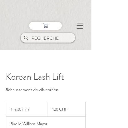
Korean Lash Lift
Rehaussement de cils coréen
120
francs
1 h 30 min
1
120 CHF
suisses
3
0
Ruelle William-Mayor
m