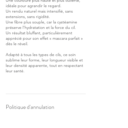
Une courbure plus haute et plus ouverte,
idéale pour agrandir le regard.
Un rendu naturel mais intensifié, sans
extensions, sans rigidité.
Une fibre plus souple, car la cystéamine
préserve l’hydratation et la force du cil.
Un résultat bluffant, particulièrement
apprécié pour son effet « mascara parfait »
dès le réveil.
Adapté à tous les types de cils, ce soin
sublime leur forme, leur longueur visible et
leur densité apparente, tout en respectant
leur santé.
Politique d'annulation
Tous nos soins sont proposés sur rendez-
vous. En cas d’empêchement, merci de