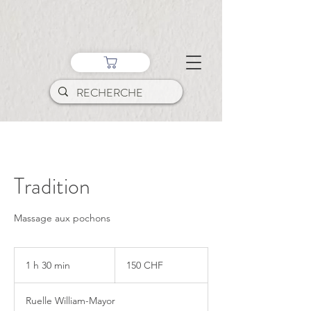
Tradition
Massage aux pochons
150
francs
1 h 30 min
1
150 CHF
suisses
3
0
Ruelle William-Mayor
m