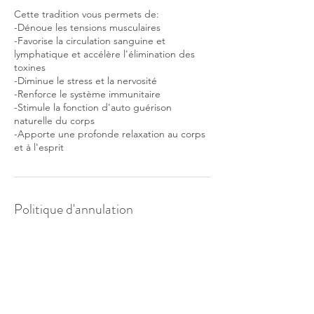
Cette tradition vous permets de:
-Dénoue les tensions musculaires
-Favorise la circulation sanguine et
lymphatique et accélère l'élimination des
toxines
-Diminue le stress et la nervosité
-Renforce le système immunitaire
-Stimule la fonction d'auto guérison
naturelle du corps
-Apporte une profonde relaxation au corps
Politique d'annulation
Tous nos soins sont proposés sur rendez-
vous. En cas d’empêchement, merci de
bien vouloir nous le signaler 48h avant le
rendez-vous, sans cela, 50% du soin vous
sera facturé. Merci de votre compréhension.